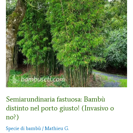
nel
porto
giusto!
(Invasivo
o
no?)
Semiarundinaria fastuosa: Bambù
distinto nel porto giusto! (Invasivo o
no?)
Specie di bambù
/
Mathieu G.