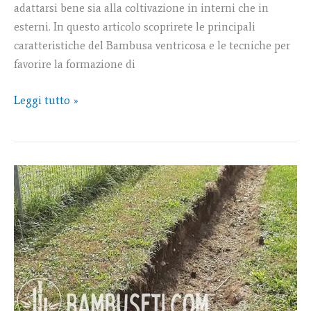
adattarsi bene sia alla coltivazione in interni che in
esterni. In questo articolo scoprirete le principali
caratteristiche del Bambusa ventricosa e le tecniche per
favorire la formazione di
Leggi tutto »
I
bambù
del
mio
vicino
invadono
la
mia