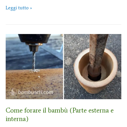
Leggi tutto »
Come
forare
il
bambù
(Parte
esterna
e
interna)
Come forare il bambù (Parte esterna e
interna)