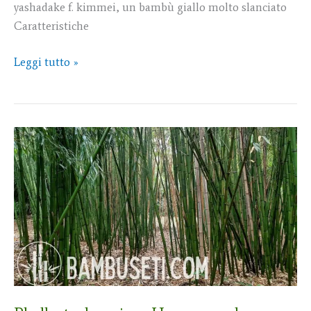
yashadake f. kimmei, un bambù giallo molto slanciato
Caratteristiche
Leggi tutto »
Phyllostachys
vivax
Huangwenzhu:
un
bambù
radioso!