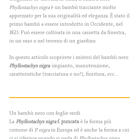
Phyllostachys nigra
è un bambù tracciante molto
apprezzato per la sua originalità ed eleganza. È stato il
primo bambù a essere introdotto in Occidente, nel
1823. Può essere coltivata in una cassetta da finestra,
in un vaso o nel terreno di un giardino.
In questo articolo scoprirete i misteri del bambù nero
Phyllostachys nigra
: impianto, manutenzione,
caratteristiche (tracciatura o no?), fioritura, ecc…
Un bambù nero con foglie verdi
La
Phyllostachys nigra
f. puncata
è la forma più
comune di
P. nigra
in Europa ed è anche la forma a cui
ci si riferisce quando si parla di
Phyllostachys nigra