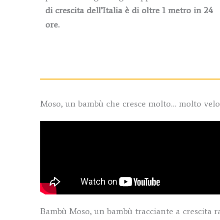
di crescita dell’Italia è di oltre 1 metro in 24
ore.
Moso, un bambù che cresce molto… molto vel
Bambù Moso, un bambù tracciante a crescita r