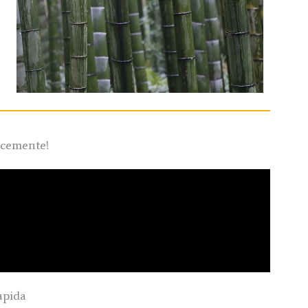
ocemente!
apida