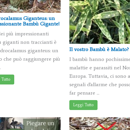
ocalamus Giganteus: un
ssionante Bambù Gigante!
ei più impressionanti
 giganti non traccianti è
Il vostro Bambù è Malato?
ndrocalamus giganteus: un
o che può raggiungere più
I bambù hanno pochissim
.
malattie e parassiti nel No
Europa. Tuttavia, ci sono 
 Tutto
segnali d'allarme che pos
far pensare ...
Leggi Tutto