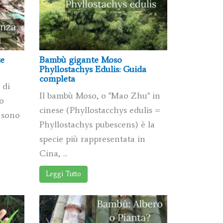
te
Bambù gigante Moso
Phyllostachys Edulis: Guida
completa
 di
Il bambù Moso, o "Mao Zhu" in
o
cinese (Phyllostacchys edulis =
 sono
Phyllostachys pubescens) è la
specie più rappresentata in
Cina, ...
Leggi Tutto