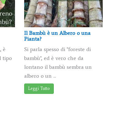
Il Bambù è un Albero o una
Pianta?
, è
Si parla spesso di "foreste di
l tipo
bambù", ed è vero che da
lontano il bambù sembra un
albero o un ...
Leggi Tutto