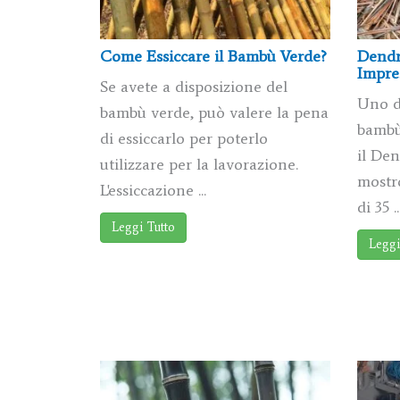
Come Essiccare il Bambù Verde?
Dendr
Impre
Se avete a disposizione del
Uno d
bambù verde, può valere la pena
bambù
di essiccarlo per poterlo
il De
utilizzare per la lavorazione.
mostr
L'essiccazione ...
di 35 ..
Leggi Tutto
Leggi