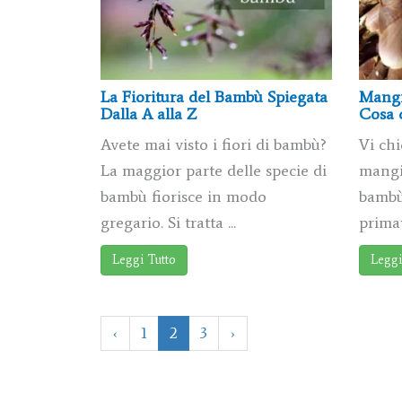
La Fioritura del Bambù Spiegata
Mangi
Dalla A alla Z
Cosa c
Avete mai visto i fiori di bambù?
Vi chi
La maggior parte delle specie di
mangi
bambù fiorisce in modo
bambù
gregario. Si tratta ...
primave
Leggi Tutto
Leggi
‹
1
2
3
›