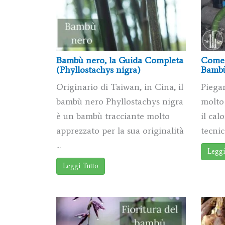
Bambù nero, la Guida Completa
Come 
(Phyllostachys nigra)
Bambù
Originario di Taiwan, in Cina, il
Piegar
bambù nero Phyllostachys nigra
molto 
è un bambù tracciante molto
il cal
apprezzato per la sua originalità
tecnica
...
Leggi
Leggi Tutto