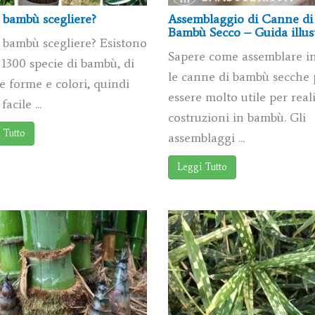
 bambù scegliere?
Assemblaggio di Canne di
Bambù Secco – Guida illus
 bambù scegliere? Esistono
Sapere come assemblare i
 1300 specie di bambù, di
le canne di bambù secche
le forme e colori, quindi
essere molto utile per real
acile ...
costruzioni in bambù. Gli
 Tutto
assemblaggi ...
Leggi Tutto