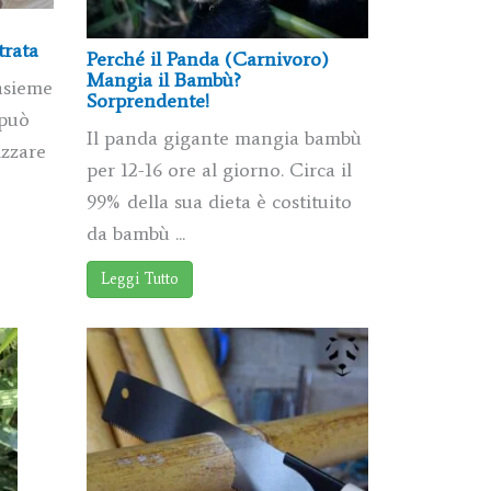
trata
Perché il Panda (Carnivoro)
Mangia il Bambù?
nsieme
Sorprendente!
 può
Il panda gigante mangia bambù
izzare
per 12-16 ore al giorno. Circa il
99% della sua dieta è costituito
da bambù ...
Leggi Tutto