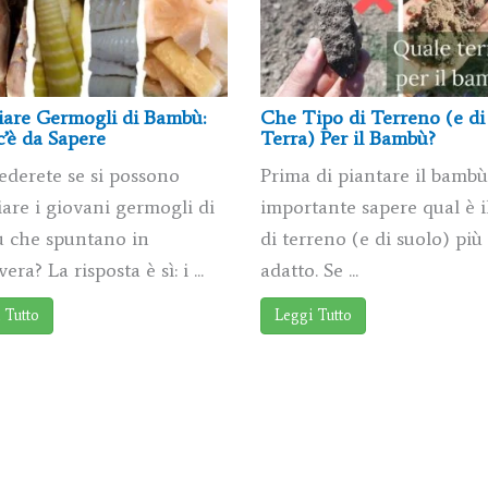
are Germogli di Bambù:
Che Tipo di Terreno (e di
’è da Sapere
Terra) Per il Bambù?
ederete se si possono
Prima di piantare il bambù
are i giovani germogli di
importante sapere qual è i
 che spuntano in
di terreno (e di suolo) più
ra? La risposta è sì: i ...
adatto. Se ...
 Tutto
Leggi Tutto